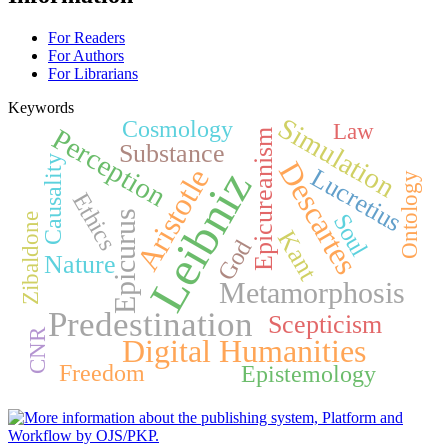
For Readers
For Authors
For Librarians
Keywords
Simulation
Cosmology
Law
Perception
Epicureanism
Substance
Causality
Descartes
Leibniz
Aristotle
Lucretius
Ontology
Ethics
Epicurus
Soul
Zibaldone
Kant
God
Nature
Metamorphosis
Predestination
Scepticism
CNR
Digital Humanities
Freedom
Epistemology