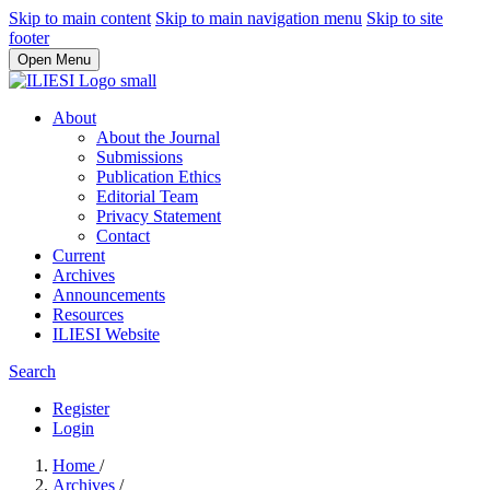
Skip to main content
Skip to main navigation menu
Skip to site
footer
Open Menu
About
About the Journal
Submissions
Publication Ethics
Editorial Team
Privacy Statement
Contact
Current
Archives
Announcements
Resources
ILIESI Website
Search
Register
Login
Home
/
Archives
/