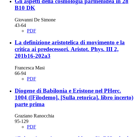
Gli aspetti della cosmologia parmenidea in 28
B10 DK
Giovanni De Simone
43-64
PDF
La definizione aristotelica di movimento e la
critica ai predecessori. Aristot. Phys. III 2,
201b16-202a3
Francesca Masi
66-94
PDF
Diogene di Babilonia e Eristone nel PHerc.
1004 ([Filodemo], [Sulla retorica], libro incerto)
parte prima
Graziano Ranocchia
95-129
PDF